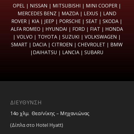
ΟPEL | NISSAN | MITSUBISHI | MINI COOPER |
MERCEDES BENZ | MAZDA | LEXUS | LAND
ROVER | KIA | JEEP | PORSCHE | SEAT | SKODA |
ALFA ROMEO | HYUNDAI | FORD | FIAT | HONDA
| VOLVO | TOYOTA | SUZUKI | VOLKSWAGEN |
SMART | DACIA | CITROEN | CHEVROLET | BMW
|DAIHATSU | LANCIA | SUBARU
ΔΙΕΥΘΥΝΣΗ
14ο χλμ. Θεσ/νίκης – Μηχανιώνας
(Δίπλα στο Hotel Hyatt)