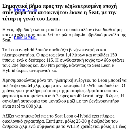
Σημαντικό βήμα προς την εξηλεκτρισμένη εποχή
Menu
Menu
στον χώρο του αυτοκινήτου έκανε η Seat, με την
τέταρτη γενιά του Leon.
Η νέα, υβριδική έκδοση του Leon η οποία πλέον είναι διαθέσιμη
και στη χώρα μας, αποτελεί το πρώτο plug-in υβριδικό μοντέλο της
Link to Mail
Seat.
Το Leon e-hybrid λοιπόν συνδυάζει βενζινοκινητήρα και
ηλεκτροκινητήρα. Ο πρώτος είναι 1,4 λίτρων και αποδίδει 150
ίππους, ενώ ο δεύτερος 115. Η συνδυαστική ισχύς των δύο φτάνει
τους 204 ίππους και 350 Nm ροπής, κάνοντας το Seat Leon e-
Hybrid άκρως ανταγωνιστικό.
Χρησιμοποιώντας μόνο την ηλεκτρική ενέργεια, το Leon μπορεί να
ταξιδέψει για 64 χλμ, χάρη στην μπαταρία 13 kWh που διαθέτει. Ο
χρόνος για την πλήρη φόρτιση της μπαταρίας εξαρτάται από τον
φορτιστή και κυμαίνεται από 3 ώρες και 40 λεπτά μέχρι 6 ώρες. Η
συνολική αυτονομία του μοντέλου μαζί με τον βενζινοκινητήρα
είναι περί τα 800 χλμ.
Αξίζει να σημειωθεί πως το Seat Leon e-Hybrid έχει πλήρως
οικολογικό χαρακτήρα. Εκπέμπει μόλις 25-30 g διοξειδίου του
άνθρακα /χλμ ενώ σύμφωνα με το WLTP, χρειάζεται μόλις 1,1 έως