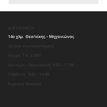
ΔΙΕΥΘΥΝΣΗ
14ο χλμ. Θεσ/νίκης – Μηχανιώνας
(Δίπλα στο Hotel Hyatt)
Θέρμη T.K. 57001
Δευτέρα – Παρασκευή: 9:00 – 17:00
Σάββατο: 9:00 – 14:00
Κυριακή: Κλειστά